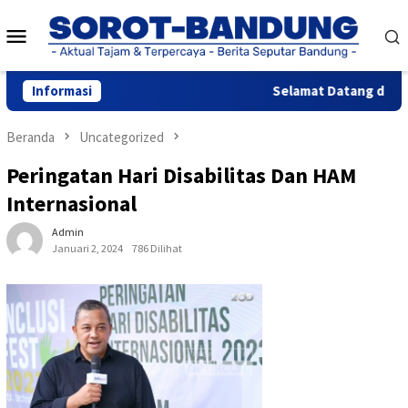
Loncat
Menu
ke
konten
Mobile
Informasi
Selamat Datang di Websi
Beranda
Uncategorized
Peringatan Hari Disabilitas Dan HAM
Internasional
Admin
Januari 2, 2024
786 Dilihat