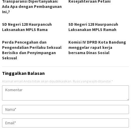
Transparansi Dipertanyakan:
Kesejahteraan Petani
Ada Apa dengan Pembangunan
Ini,?
SD Negeri 128 Haurpancuh
SD Negeri 128 Haurpancuh
Laksanakan MPLS Rama
Laksanakan MPLS Ramah
Perda Pencegahan dan
Komisi IV DPRD Kota Bandung
Pengendalian Perilaku Seksual
menggelar rapat kerja
Berisiko dan Penyimpangan
bersama Dinas Sosial
Seksual
Tinggalkan Balasan
Alamat email Anda tidak akan dipublikasikan.
Ruas yang wajib ditandai
*