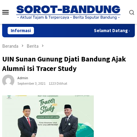
Loncat
Menu
ke
konten
Mobile
Informasi
Selamat Datang di Web
Beranda
Berita
UIN Sunan Gunung Djati Bandung Ajak
Alumni Isi Tracer Study
Admin
September 3, 2021
1223 Dilihat