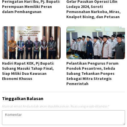
Peringatan Hari Ibu, Pj. Bupati:
Gelar Pasukan Operasi Lilin
Perempuan Memiliki Peran
Lodaya 2024, Soroti
dalam Pembangunan
Pemusnahan Narkoba, Miras,
Knalpot Bising, dan Petasan
Hadiri Rapat KEK, Pj Bupati:
Pelantikan Pengurus Forum
Subang Masuki Tahap Final,
Pondok Pesantren, Sekda
Siap Miliki Dua Kawasan
Subang Tekankan Ponpes
Ekonomi Khusus
Sebagai Mitra Strategis
Pemerintah
Tinggalkan Balasan
Alamat email Anda tidak akan dipublikasikan.
Ruas yang wajib ditandai
*