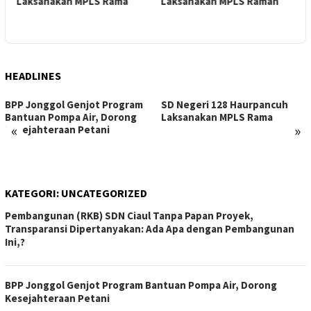
Laksanakan MPLS Rama
Laksanakan MPLS Ramah
P
S
HEADLINES
BPP Jonggol Genjot Program
SD Negeri 128 Haurpancuh
Bantuan Pompa Air, Dorong
Laksanakan MPLS Rama
«
»
Kesejahteraan Petani
KATEGORI:
UNCATEGORIZED
Pembangunan (RKB) SDN Ciaul Tanpa Papan Proyek,
Transparansi Dipertanyakan: Ada Apa dengan Pembangunan
Ini,?
BPP Jonggol Genjot Program Bantuan Pompa Air, Dorong
Kesejahteraan Petani