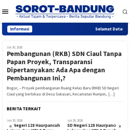
Loncat
Menu
ke
konten
Mobile
Informasi
Selamat Datang di 
Juli 30, 2026
Pembangunan (RKB) SDN Ciaul Tanpa
Papan Proyek, Transparansi
Dipertanyakan: Ada Apa dengan
Pembangunan Ini,?
Bogor, – Proyek pembangunan Ruang Kelas Baru (RKB) SD Negeri
Ciaul yang berlokasi di Desa Sukasari, Kecamatan Rumpin, […]
BERITA TERKAIT
Juli 20, 2026
Juli 20, 2026
J
«
»
SD Negeri 128 Haurpancuh
SD Negeri 128 Haurpancuh
P