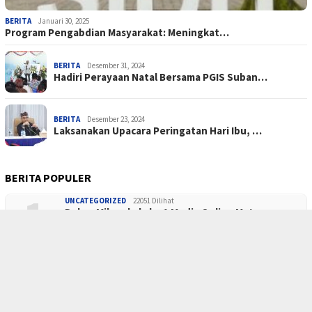
BERITA
Januari 30, 2025
Program Pengabdian Masyarakat: Meningkat…
BERITA
Desember 31, 2024
Hadiri Perayaan Natal Bersama PGIS Suban…
BERITA
Desember 23, 2024
Laksanakan Upacara Peringatan Hari Ibu, …
BERITA POPULER
1
UNCATEGORIZED
22051 Dilihat
Dalam Milangkala ke 1 Media Online Matap…
2
UNCATEGORIZED
15860 Dilihat
DIES FORUM 2023
UNCATEGORIZED
4427 Dilihat