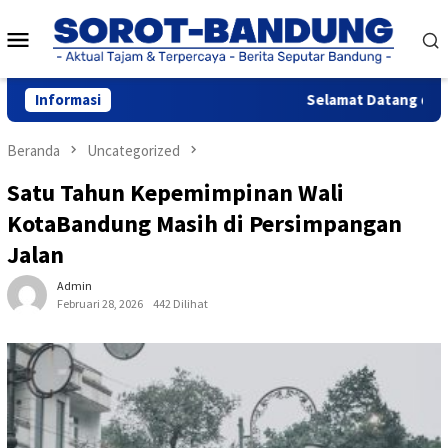
Loncat
Menu
ke
konten
Mobile
Informasi
Selamat Datang di Webs
Beranda
Uncategorized
Satu Tahun Kepemimpinan Wali
KotaBandung Masih di Persimpangan
Jalan
Admin
Februari 28, 2026
442 Dilihat