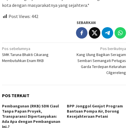
kota dengan masyarakatnya yang sejahtera.*
Post Views:
442
SEBARKAN
Navigasi
Pos sebelumnya
Pos berikutnya
SMK Taruna Bhakti Cikarang
Kang Ulung Bagikan Seragam
pos
Membutuhkan Enam RKB
Sembari Semangati Petugas
Garda Terdepan Kelurahan
Cilgereleng
POS TERKAIT
Pembangunan (RKB) SDN Ciaul
BPP Jonggol Genjot Program
Tanpa Papan Proyek,
Bantuan Pompa Air, Dorong
Transparansi Dipertanyakan:
Kesejahteraan Petani
Ada Apa dengan Pembangunan
Ini,?