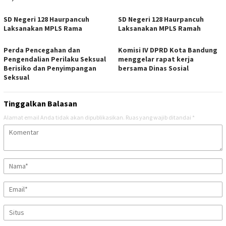
SD Negeri 128 Haurpancuh
SD Negeri 128 Haurpancuh
Laksanakan MPLS Rama
Laksanakan MPLS Ramah
Perda Pencegahan dan
Komisi IV DPRD Kota Bandung
Pengendalian Perilaku Seksual
menggelar rapat kerja
Berisiko dan Penyimpangan
bersama Dinas Sosial
Seksual
Tinggalkan Balasan
Alamat email Anda tidak akan dipublikasikan.
Ruas yang wajib ditandai
*