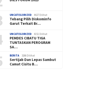
2
3
UNCATEGORIZED
4427 Dilihat
Tebang Pilih Diskominfo
Garut Terkait Br…
4
UNCATEGORIZED
4151 Dilihat
PEMDES CIBATU TIGA
TUNTASKAN PEROGRAM
SA…
5
BERITA
3266 Dilihat
Sertijab Dan Lepas Sambut
Camat Cisitu B…