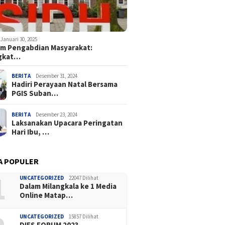
Januari 30, 2025
m Pengabdian Masyarakat:
gkat…
BERITA
Desember 31, 2024
Hadiri Perayaan Natal Bersama
PGIS Suban…
BERITA
Desember 23, 2024
Laksanakan Upacara Peringatan
Hari Ibu, …
A POPULER
1
UNCATEGORIZED
22047 Dilihat
Dalam Milangkala ke 1 Media
Online Matap…
UNCATEGORIZED
15857 Dilihat
DIES FORUM 2023