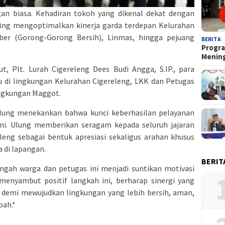
gan biasa. Kehadiran tokoh yang dikenal dekat dengan
ing mengoptimalkan kinerja garda terdepan Kelurahan
ober (Gorong-Gorong Bersih), Linmas, hingga pejuang
BERITA
Progra
Menin
t, Plt. Lurah Cigereleng Dees Budi Angga, S.IP., para
di lingkungan Kelurahan Cigereleng, LKK dan Petugas
ingkungan Maggot.
lung menekankan bahwa kunci keberhasilan pelayanan
lini. Ulung memberikan seragam kepada seluruh jajaran
leng sebagai bentuk apresiasi sekaligus arahan khusus
 di lapangan.
BERIT
ngah warga dan petugas ini menjadi suntikan motivasi
menyambut positif langkah ini, berharap sinergi yang
n demi mewujudkan lingkungan yang lebih bersih, aman,
pah.*