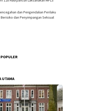
ri 128 Haurpancuh Laksanakan MPLS
encegahan dan Pengendalian Perilaku
 Berisiko dan Penyimpangan Seksual
 POPULER
s
A UTAMA