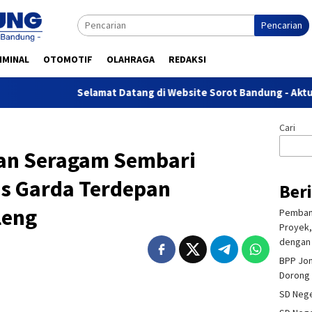
Pencarian
IMINAL
OTOMOTIF
OLAHRAGA
REDAKSI
Selamat Datang di Website Sorot Bandung - Aktual T
Cari
an Seragam Sembari
s Garda Terdepan
Ber
leng
Pembang
Proyek,
dengan 
BPP Jon
Dorong 
SD Nege