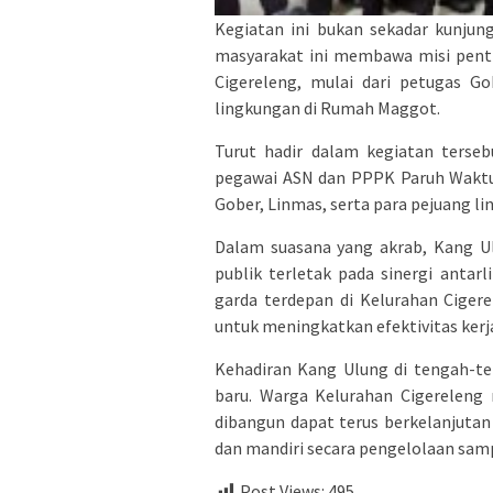
Kegiatan ini bukan sekadar kunjun
masyarakat ini membawa misi pent
Cigereleng, mulai dari petugas G
lingkungan di Rumah Maggot.
Turut hadir dalam kegiatan tersebu
pegawai ASN dan PPPK Paruh Waktu 
Gober, Linmas, serta para pejuang l
Dalam suasana yang akrab, Kang U
publik terletak pada sinergi antar
garda terdepan di Kelurahan Cigere
untuk meningkatkan efektivitas kerja
Kehadiran Kang Ulung di tengah-te
baru. Warga Kelurahan Cigereleng 
dibangun dapat terus berkelanjuta
dan mandiri secara pengelolaan sam
Post Views:
495