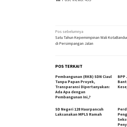
Navigasi
Pos sebelumnya
Satu Tahun Kepemimpinan Wali KotaBandu
pos
di Persimpangan Jalan
POS TERKAIT
Pembangunan (RKB) SDN Ciaul
BPP 
Tanpa Papan Proyek,
Bant
Transparansi Dipertanyakan:
Kese
Ada Apa dengan
Pembangunan Ini,?
SD Negeri 128 Haurpancuh
Perd
Laksanakan MPLS Ramah
Peng
Seks
Peny