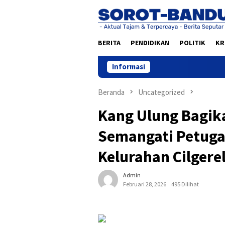
Loncat
ke
konten
BERITA
PENDIDIKAN
POLITIK
KR
Informasi
Beranda
Uncategorized
Kang Ulung Bagik
Semangati Petuga
Kelurahan Cilgere
Admin
Februari 28, 2026
495 Dilihat