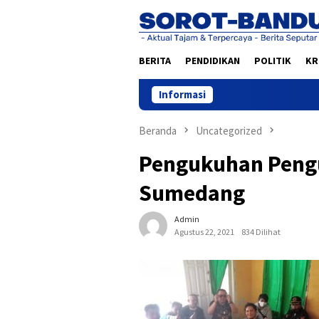
Loncat
ke
konten
BERITA
PENDIDIKAN
POLITIK
KR
Informasi
Beranda
Uncategorized
Pengukuhan Peng
Sumedang
Admin
Agustus 22, 2021
834 Dilihat