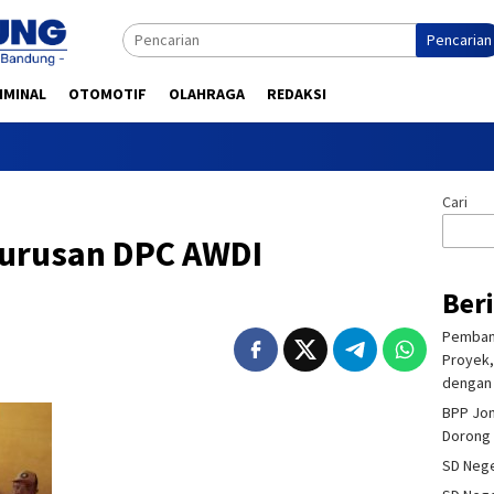
Pencarian
IMINAL
OTOMOTIF
OLAHRAGA
REDAKSI
Cari
urusan DPC AWDI
Ber
Pembang
Proyek,
dengan 
BPP Jon
Dorong 
SD Nege