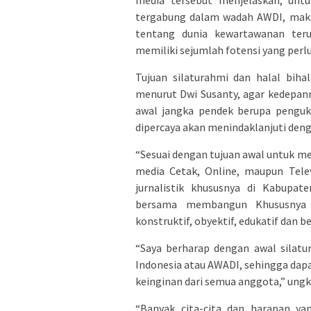
media tersebut menjelaskan, untu
tergabung dalam wadah AWDI, maka
tentang dunia kewartawanan ter
memiliki sejumlah fotensi yang perl
Tujuan silaturahmi dan halal biha
menurut Dwi Susanty, agar kedepan
awal jangka pendek berupa penguk
dipercaya akan menindaklanjuti den
“Sesuai dengan tujuan awal untuk m
media Cetak, Online, maupun Tele
jurnalistik khususnya di Kabupa
bersama membangun Khususnya 
konstruktif, obyektif, edukatif dan b
“Saya berharap dengan awal silatu
Indonesia atau AWADI, sehingga dap
keinginan dari semua anggota,” ungk
“Banyak cita-cita dan harapan ya