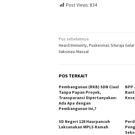
Post Views:
834
Navigasi
Pos sebelumnya
Heard Immunity, Puskesmas Situraja Gelar
pos
Vaksinasi Massal
POS TERKAIT
Pembangunan (RKB) SDN Ciaul
BPP 
Tanpa Papan Proyek,
Bant
Transparansi Dipertanyakan:
Kese
Ada Apa dengan
Pembangunan Ini,?
SD Negeri 128 Haurpancuh
Perd
Laksanakan MPLS Ramah
Peng
Seks