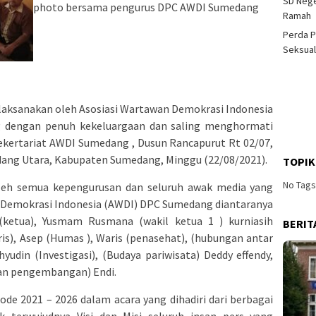
SD Nege
photo bersama pengurus DPC AWDI Sumedang
Ramah
Perda P
Seksual
dilaksanakan oleh Asosiasi Wartawan Demokrasi Indonesia
 dengan penuh kekeluargaan dan saling menghormati
ekertariat AWDI Sumedang , Dusun Rancapurut Rt 02/07,
ng Utara, Kabupaten Sumedang, Minggu (22/08/2021).
TOPIK
No Tag
oleh semua kepengurusan dan seluruh awak media yang
 Demokrasi Indonesia (AWDI) DPC Sumedang diantaranya
(ketua), Yusmam Rusmana (wakil ketua 1 ) kurniasih
BERIT
ris), Asep (Humas ), Waris (penasehat), (hubungan antar
din (Investigasi), (Budaya pariwisata) Deddy effendy,
 dan pengembangan) Endi.
ode 2021 – 2026 dalam acara yang dihadiri dari berbagai