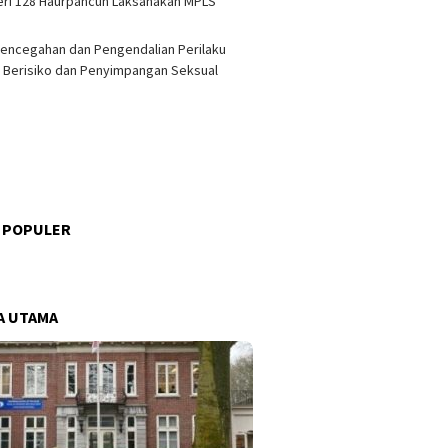
ri 128 Haurpancuh Laksanakan MPLS
encegahan dan Pengendalian Perilaku
 Berisiko dan Penyimpangan Seksual
 POPULER
s
A UTAMA