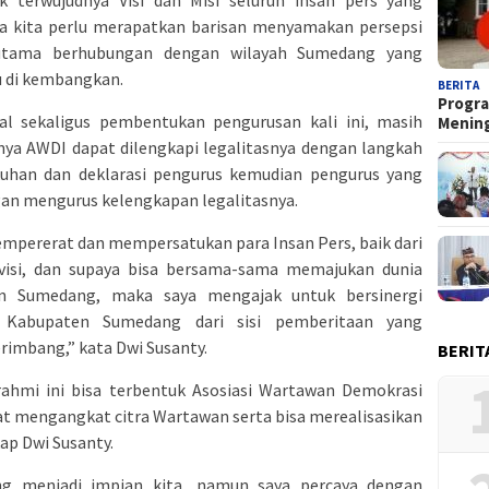
k terwujudnya Visi dan Misi seluruh insan pers yang
 kita perlu merapatkan barisan menyamakan persepsi
utama berhubungan dengan wilayah Sumedang yang
u di kembangkan.
BERITA
Progra
lal sekaligus pembentukan pengurusan kali ini, masih
Menin
nya AWDI dapat dilengkapi legalitasnya dengan langkah
uhan dan deklarasi pengurus kemudian pengurus yang
gan mengurus kelengkapan legalitasnya.
empererat dan mempersatukan para Insan Pers, baik dari
visi, dan supaya bisa bersama-sama memajukan dunia
ten Sumedang, maka saya mengajak untuk bersinergi
Kabupaten Sumedang dari sisi pemberitaan yang
erimbang,” kata Dwi Susanty.
BERIT
rahmi ini bisa terbentuk Asosiasi Wartawan Demokrasi
at mengangkat citra Wartawan serta bisa merealisasikan
ap Dwi Susanty.
ng menjadi impian kita, namun saya percaya dengan