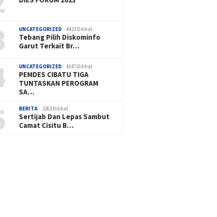
2
3
UNCATEGORIZED
4423 Dilihat
Tebang Pilih Diskominfo
Garut Terkait Br…
4
UNCATEGORIZED
4147 Dilihat
PEMDES CIBATU TIGA
TUNTASKAN PEROGRAM
SA…
5
BERITA
3263 Dilihat
Sertijab Dan Lepas Sambut
Camat Cisitu B…