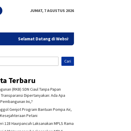
JUMAT, 7 AGUSTUS 2026
Selamat Datang di Website Sorot Bandung - Aktual Tajam & 
Cari
ita Terbaru
unan (RKB) SDN Ciaul Tanpa Papan
 Transparansi Dipertanyakan: Ada Apa
Pembangunan Ini,?
ggol Genjot Program Bantuan Pompa Air,
Kesejahteraan Petani
ri 128 Haurpancuh Laksanakan MPLS Rama