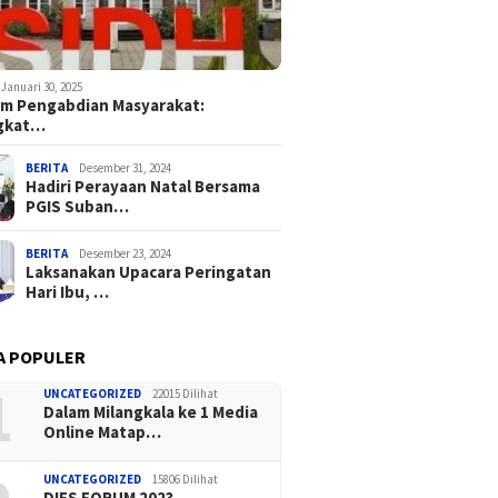
Januari 30, 2025
m Pengabdian Masyarakat:
gkat…
BERITA
Desember 31, 2024
Hadiri Perayaan Natal Bersama
PGIS Suban…
BERITA
Desember 23, 2024
Laksanakan Upacara Peringatan
Hari Ibu, …
A POPULER
1
UNCATEGORIZED
22015 Dilihat
Dalam Milangkala ke 1 Media
Online Matap…
UNCATEGORIZED
15806 Dilihat
DIES FORUM 2023