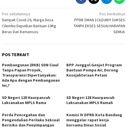
Navigasi
Pos sebelumnya
Pos berikutnya
Dampak Covid-19, Warga Desa
PPDB SMAN 1CILEUNYI SUKSES
pos
Cilembu Dapatkan Bantuan 10Kg
TANPA EKSES SESUAI HARAPAN
Beras Dari Kemensos
SEMUA
POS TERKAIT
Pembangunan (RKB) SDN Ciaul
BPP Jonggol Genjot Program
Tanpa Papan Proyek,
Bantuan Pompa Air, Dorong
Transparansi Dipertanyakan:
Kesejahteraan Petani
Ada Apa dengan Pembangunan
Ini,?
SD Negeri 128 Haurpancuh
SD Negeri 128 Haurpancuh
Laksanakan MPLS Rama
Laksanakan MPLS Ramah
Perda Pencegahan dan
Komisi IV DPRD Kota Bandung
Pengendalian Perilaku Seksual
menggelar rapat kerja
Berisiko dan Penyimpangan
bersama Dinas Sosial