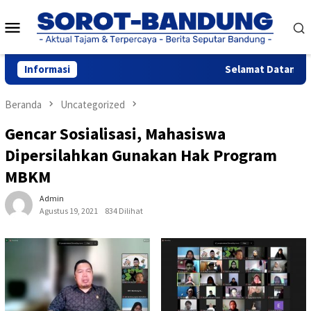
Loncat
Menu
ke
konten
Mobile
Informasi
Selamat Datang di 
Beranda
Uncategorized
Gencar Sosialisasi, Mahasiswa
Dipersilahkan Gunakan Hak Program
MBKM
Admin
Agustus 19, 2021
834 Dilihat