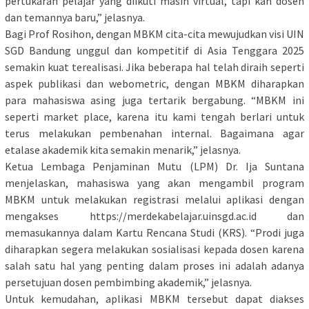
pertukaran pelajar yang diikuti masih virtual, tapi kan dosen
dan temannya baru,” jelasnya.
Bagi Prof Rosihon, dengan MBKM cita-cita mewujudkan visi UIN
SGD Bandung unggul dan kompetitif di Asia Tenggara 2025
semakin kuat terealisasi. Jika beberapa hal telah diraih seperti
aspek publikasi dan webometric, dengan MBKM diharapkan
para mahasiswa asing juga tertarik bergabung. “MBKM ini
seperti market place, karena itu kami tengah berlari untuk
terus melakukan pembenahan internal. Bagaimana agar
etalase akademik kita semakin menarik,” jelasnya.
Ketua Lembaga Penjaminan Mutu (LPM) Dr. Ija Suntana
menjelaskan, mahasiswa yang akan mengambil program
MBKM untuk melakukan registrasi melalui aplikasi dengan
mengakses https://merdekabelajar.uinsgd.ac.id dan
memasukannya dalam Kartu Rencana Studi (KRS). “Prodi juga
diharapkan segera melakukan sosialisasi kepada dosen karena
salah satu hal yang penting dalam proses ini adalah adanya
persetujuan dosen pembimbing akademik,” jelasnya.
Untuk kemudahan, aplikasi MBKM tersebut dapat diakses