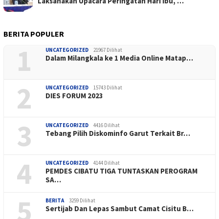
Laksanakan Upacara Peringatan Hari Ibu, …
BERITA POPULER
1
UNCATEGORIZED
21967 Dilihat
Dalam Milangkala ke 1 Media Online Matap…
2
UNCATEGORIZED
15743 Dilihat
DIES FORUM 2023
3
UNCATEGORIZED
4416 Dilihat
Tebang Pilih Diskominfo Garut Terkait Br…
4
UNCATEGORIZED
4144 Dilihat
PEMDES CIBATU TIGA TUNTASKAN PEROGRAM
SA…
5
BERITA
3259 Dilihat
Sertijab Dan Lepas Sambut Camat Cisitu B…