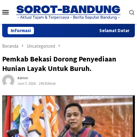
Loncat
Menu
ke
konten
Mobile
Informasi
Selamat Datang di 
Beranda
Uncategorized
Pemkab Bekasi Dorong Penyediaan
Hunian Layak Untuk Buruh.
Admin
Juni 7, 2026
245 Dilihat