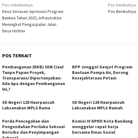
Navigasi
Pos sebelumnya
Pos berikutnya
Desa Sirnasari Apresiasi Program
Pos Berikutnya
pos
Bankeu Tahun 2025, Infrastruktur
Meningkat Pengaspalan Jalan
Desa Hotmix
POS TERKAIT
Pembangunan (RKB) SDN Ciaul
BPP Jonggol Genjot Program
Tanpa Papan Proyek,
Bantuan Pompa Air, Dorong
Transparansi Dipertanyakan:
Kesejahteraan Petani
Ada Apa dengan Pembangunan
Ini,?
SD Negeri 128 Haurpancuh
SD Negeri 128 Haurpancuh
Laksanakan MPLS Rama
Laksanakan MPLS Ramah
Perda Pencegahan dan
Komisi IV DPRD Kota Bandung
Pengendalian Perilaku Seksual
menggelar rapat kerja
Berisiko dan Penyimpangan
bersama Dinas Sosial
Seksual