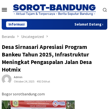
Loncat
Menu
ke
konten
Mobile
Informasi
Selamat Datang di Web
Beranda
Uncategorized
Desa Sirnasari Apresiasi Program
Bankeu Tahun 2025, Infrastruktur
Meningkat Pengaspalan Jalan Desa
Hotmix
Admin
Oktober 24, 2025
492 Dilihat
Bogor sorotbandung.com