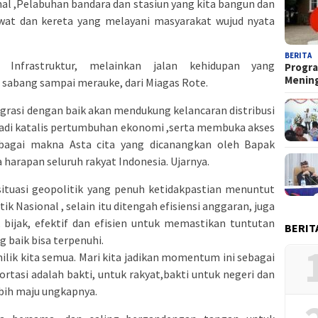
al ,Pelabuhan bandara dan stasiun yang kita bangun dan
sawat dan kereta yang melayani masyarakat wujud nyata
BERITA
 Infrastruktur, melainkan jalan kehidupan yang
Progra
Menin
sabang sampai merauke, dari Miagas Rote.
grasi dengan baik akan mendukung kelancaran distribusi
jadi katalis pertumbuhan ekonomi ,serta membuka akses
ebagai makna Asta cita yang dicanangkan oleh Bapak
harapan seluruh rakyat Indonesia. Ujarnya.
 situasi geopolitik yang penuh ketidakpastian menuntut
k Nasional , selain itu ditengah efisiensi anggaran, juga
bijak, efektif dan efisien untuk memastikan tuntutan
BERIT
g baik bisa terpenuhi.
lik kita semua. Mari kita jadikan momentum ini sebagai
rtasi adalah bakti, untuk rakyat,bakti untuk negeri dan
bih maju ungkapnya.