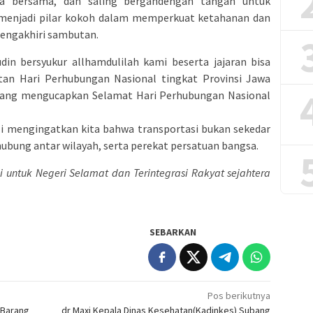
a bersama, dan saling bergandengan tangan untuk
 menjadi pilar kokoh dalam memperkuat ketahanan dan
engakhiri sambutan.
din bersyukur allhamdulilah kami beserta jajaran bisa
tan Hari Perhubungan Nasional tingkat Provinsi Jawa
ang mengucapkan Selamat Hari Perhubungan Nasional
 mengingatkan kita bahwa transportasi bukan sekedar
ubung antar wilayah, serta perekat persatuan bangsa.
si untuk Negeri Selamat dan Terintegrasi Rakyat sejahtera
SEBARKAN
Pos berikutnya
 Barang
dr Maxi Kepala Dinas Kesehatan(Kadinkes) Subang