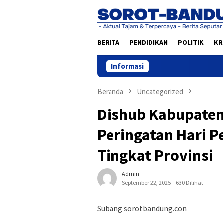
Loncat
ke
konten
BERITA
PENDIDIKAN
POLITIK
KR
Informasi
Beranda
Uncategorized
Dishub Kabupaten
Peringatan Hari 
Tingkat Provinsi
Admin
September 22, 2025
630 Dilihat
Subang sorotbandung.con