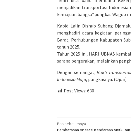
“Mari kita bahu membahu Bekerj
menjadikan transportasi Indonesia
kemajuan bangsa”.pungkas Wagub m
Kabid Lalin Dishub Subang Djamalu
menghadiri acara kegiatan peringa
Barat, Perhubungan Kabupaten Sub
tahun 2025.
Tahun 2025 ini, HARHUBNAS kembali
sarana pergerakan, melainkan pengh
Dengan semangat,
Bakti Transporta
Indonesia Maju
, pungkasnya. (Ojon)
Post Views:
630
Navigasi
Pos sebelumnya
Pembatasan operasi Kendaraan Angkutan