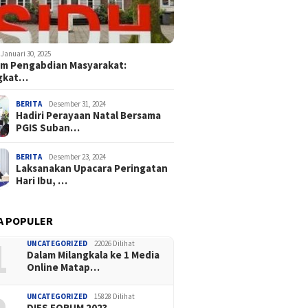
Januari 30, 2025
m Pengabdian Masyarakat:
gkat…
BERITA
Desember 31, 2024
Hadiri Perayaan Natal Bersama
PGIS Suban…
BERITA
Desember 23, 2024
Laksanakan Upacara Peringatan
Hari Ibu, …
A POPULER
1
UNCATEGORIZED
22026 Dilihat
Dalam Milangkala ke 1 Media
Online Matap…
UNCATEGORIZED
15828 Dilihat
DIES FORUM 2023