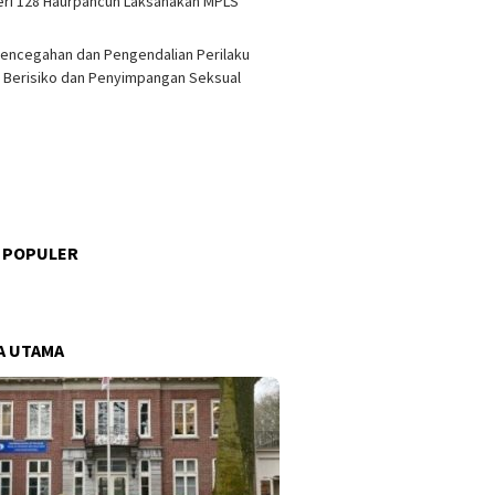
ri 128 Haurpancuh Laksanakan MPLS
encegahan dan Pengendalian Perilaku
 Berisiko dan Penyimpangan Seksual
 POPULER
s
A UTAMA