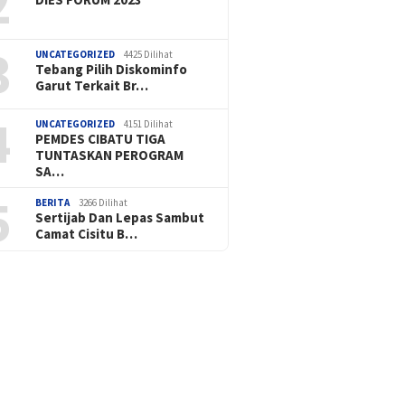
2
3
UNCATEGORIZED
4425 Dilihat
Tebang Pilih Diskominfo
Garut Terkait Br…
4
UNCATEGORIZED
4151 Dilihat
PEMDES CIBATU TIGA
TUNTASKAN PEROGRAM
SA…
5
BERITA
3266 Dilihat
Sertijab Dan Lepas Sambut
Camat Cisitu B…