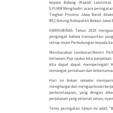
kepala Bidang (Kabid) Lalulinta
S.Pi.MM.Menghadiri acara peringat
Tingkat Provinsi Jawa Barat dilak
89,Cibitung.Kabupaten Bekasi Jawa B
HARHUBINAS Tahun 2025 mengusun
pengingat bahwa transportasi yang
setiap insan Perhubungan kepada ba
Membacakan sambutan.Mentri Perh
Setiawan..Puji syukur kita panjatka
kita dapat dapat memperingati 
semangat persatuan dan kebersama
Hari ini bukan sekadar memperi
menghargai dan mengapresiasi kerja k
perkeretaapian, yang dengan dik
perjalanan yang selamat aman, nyam
Tema peringatan tahun ini adah “B