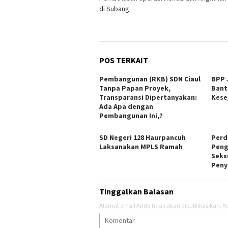
pos
di Subang
POS TERKAIT
Pembangunan (RKB) SDN Ciaul
BPP 
Tanpa Papan Proyek,
Bant
Transparansi Dipertanyakan:
Kese
Ada Apa dengan
Pembangunan Ini,?
SD Negeri 128 Haurpancuh
Perd
Laksanakan MPLS Ramah
Peng
Seks
Peny
Tinggalkan Balasan
Alamat email Anda tidak akan dipublikasikan.
Ru