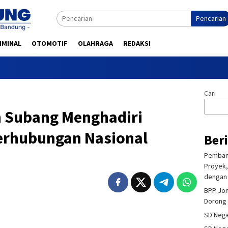
Pencarian
IMINAL
OTOMOTIF
OLAHRAGA
REDAKSI
Se
Cari
 Subang Menghadiri
Perhubungan Nasional
Ber
Pembang
Proyek,
dengan 
BPP Jon
Dorong 
SD Nege