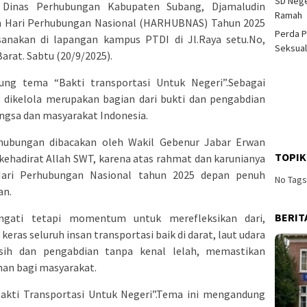
SD Nege
s Dinas Perhubungan Kabupaten Subang, Djamaludin
Ramah
an Hari Perhubungan Nasional (HARHUBNAS) Tahun 2025
Perda P
sanakan di lapangan kampus PTDI di Jl.Raya setu.No,
Seksual
arat. Sabtu (20/9/2025).
g tema “Bakti transportasi Untuk Negeri”.Sebagai
 dikelola merupakan bagian dari bukti dan pengabdian
ngsa dan masyarakat Indonesia.
ubungan dibacakan oleh Wakil Gebenur Jabar Erwan
TOPIK
n kehadirat Allah SWT, karena atas rahmat dan karunianya
Hari Perhubungan Nasional tahun 2025 depan penuh
No Tag
an.
BERIT
ngati tetapi momentum untuk merefleksikan dari,
eras seluruh insan transportasi baik di darat, laut udara
asih dan pengabdian tanpa kenal lelah, memastikan
an bagi masyarakat.
akti Transportasi Untuk Negeri”.Tema ini mengandung