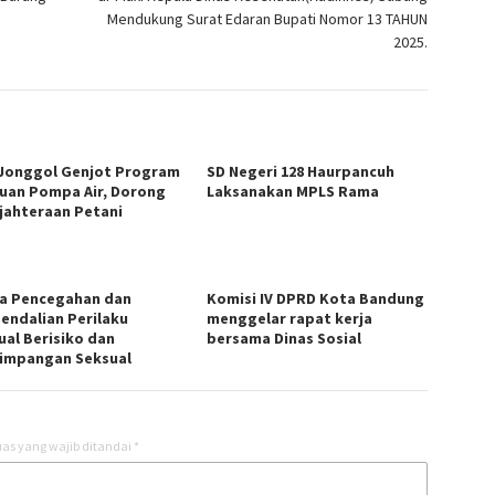
Mendukung Surat Edaran Bupati Nomor 13 TAHUN
2025.
Jonggol Genjot Program
SD Negeri 128 Haurpancuh
uan Pompa Air, Dorong
Laksanakan MPLS Rama
jahteraan Petani
a Pencegahan dan
Komisi IV DPRD Kota Bandung
endalian Perilaku
menggelar rapat kerja
ual Berisiko dan
bersama Dinas Sosial
impangan Seksual
as yang wajib ditandai
*