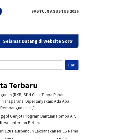
SABTU, 8 AGUSTUS 2026
lamat Datang di Website Sorot Bandung - Aktual Tajam & Terper
Cari
ita Terbaru
unan (RKB) SDN Ciaul Tanpa Papan
 Transparansi Dipertanyakan: Ada Apa
Pembangunan Ini,?
ggol Genjot Program Bantuan Pompa Air,
Kesejahteraan Petani
ri 128 Haurpancuh Laksanakan MPLS Rama