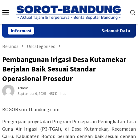
Loncat
Menu
ke
konten
Mobile
Informasi
Selamat Datang di 
Beranda
Uncategorized
Pembangunan Irigasi Desa Kutamekar
Berjalan Baik Sesuai Standar
Operasional Prosedur
Admin
September 9, 2025
457 Dilihat
BOGOR sorotbandung.com
Pengerjaan proyek dari Program Percepatan Peningkatan Tata
Guna Air Irigasi (P3-TGAI), di Desa Kutamekar, Kecamatan
Cariu, Kabupaten Bogor, berjalan dengan baik sesuai dengan