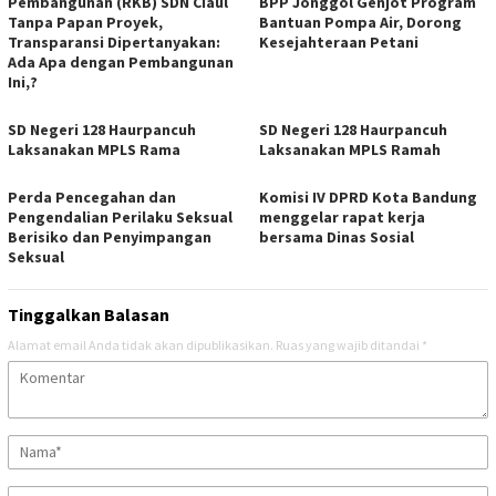
Pembangunan (RKB) SDN Ciaul
BPP Jonggol Genjot Program
Tanpa Papan Proyek,
Bantuan Pompa Air, Dorong
Transparansi Dipertanyakan:
Kesejahteraan Petani
Ada Apa dengan Pembangunan
Ini,?
SD Negeri 128 Haurpancuh
SD Negeri 128 Haurpancuh
Laksanakan MPLS Rama
Laksanakan MPLS Ramah
Perda Pencegahan dan
Komisi IV DPRD Kota Bandung
Pengendalian Perilaku Seksual
menggelar rapat kerja
Berisiko dan Penyimpangan
bersama Dinas Sosial
Seksual
Tinggalkan Balasan
Alamat email Anda tidak akan dipublikasikan.
Ruas yang wajib ditandai
*