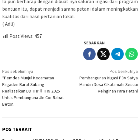
Ia pun berharap dengan dibuat nya saluran irigasi dari program
bantuan itu, dapat menjadi sarana petani dalam meningkatkan
kualitas dari hasil pertanian lokal.
( Adli)
Post Views:
457
SEBARKAN
Navigasi
Pos sebelumnya
Pos berikutnya
*Pemdes Munjul Kecamatan
Pembangunan Irigasi P3A Satya
pos
Pagaden Barat Subang
Mandiri Desa Cikutamahi Sesuai
Realisasikan DD THP ll THN 2025
Keinginan Para Petani
Untuk Pembanguna Jln Cor Rabat
Beton.
POS TERKAIT