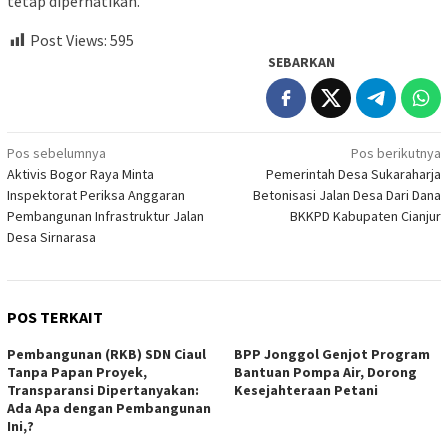
tetap diperhatikan.
Post Views:
595
SEBARKAN
Navigasi
Pos sebelumnya
Pos berikutnya
Aktivis Bogor Raya Minta
Pemerintah Desa Sukaraharja
pos
Inspektorat Periksa Anggaran
Betonisasi Jalan Desa Dari Dana
Pembangunan Infrastruktur Jalan
BKKPD Kabupaten Cianjur
Desa Sirnarasa
POS TERKAIT
Pembangunan (RKB) SDN Ciaul
BPP Jonggol Genjot Program
Tanpa Papan Proyek,
Bantuan Pompa Air, Dorong
Transparansi Dipertanyakan:
Kesejahteraan Petani
Ada Apa dengan Pembangunan
Ini,?