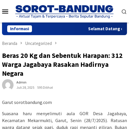
Loncat
Menu
ke
konten
Mobile
Informasi
Selamat Datang di Web
Beranda
Uncategorized
Beras 20 Kg dan Sebentuk Harapan: 312
Warga Jagabaya Rasakan Hadirnya
Negara
Admin
Juli 28, 2025
595 Dilihat
Garut sorotbandung.com
Suasana haru menyelimuti aula GOR Desa Jagabaya,
Kecamatan Mekarmukti, Garut, Senin (28/7/2025). Ratusan
warga datang sejak pagi, duduk rapi menanti giliran. Bukan