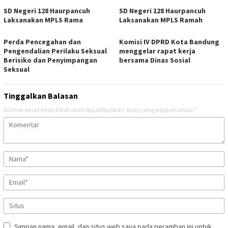
SD Negeri 128 Haurpancuh
SD Negeri 128 Haurpancuh
Laksanakan MPLS Rama
Laksanakan MPLS Ramah
Perda Pencegahan dan
Komisi IV DPRD Kota Bandung
Pengendalian Perilaku Seksual
menggelar rapat kerja
Berisiko dan Penyimpangan
bersama Dinas Sosial
Seksual
Tinggalkan Balasan
Alamat email Anda tidak akan dipublikasikan.
Ruas yang wajib ditandai
*
Simpan nama, email, dan situs web saya pada peramban ini untuk