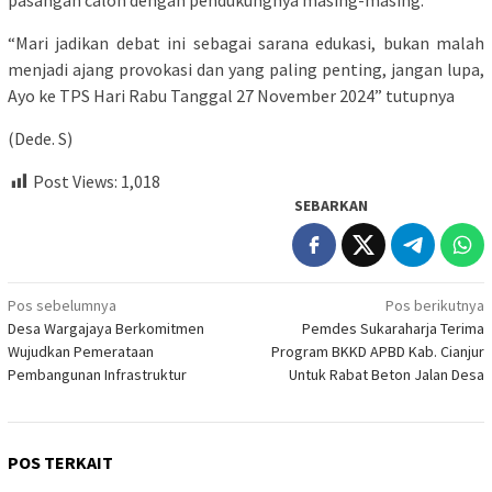
pasangan calon dengan pendukungnya masing-masing.
“Mari jadikan debat ini sebagai sarana edukasi, bukan malah
menjadi ajang provokasi dan yang paling penting, jangan lupa,
Ayo ke TPS Hari Rabu Tanggal 27 November 2024” tutupnya
(Dede. S)
Post Views:
1,018
SEBARKAN
Navigasi
Pos sebelumnya
Pos berikutnya
Desa Wargajaya Berkomitmen
Pemdes Sukaraharja Terima
pos
Wujudkan Pemerataan
Program BKKD APBD Kab. Cianjur
Pembangunan Infrastruktur
Untuk Rabat Beton Jalan Desa
POS TERKAIT