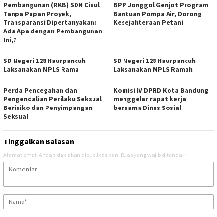
Pembangunan (RKB) SDN Ciaul
BPP Jonggol Genjot Program
Tanpa Papan Proyek,
Bantuan Pompa Air, Dorong
Transparansi Dipertanyakan:
Kesejahteraan Petani
Ada Apa dengan Pembangunan
Ini,?
SD Negeri 128 Haurpancuh
SD Negeri 128 Haurpancuh
Laksanakan MPLS Rama
Laksanakan MPLS Ramah
Perda Pencegahan dan
Komisi IV DPRD Kota Bandung
Pengendalian Perilaku Seksual
menggelar rapat kerja
Berisiko dan Penyimpangan
bersama Dinas Sosial
Seksual
Tinggalkan Balasan
Alamat email Anda tidak akan dipublikasikan.
Ruas yang wajib ditandai
*