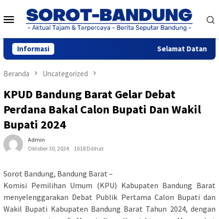
Loncat
Menu
ke
konten
Mobile
Informasi
Selamat Datang di W
Beranda
Uncategorized
KPUD Bandung Barat Gelar Debat
Perdana Bakal Calon Bupati Dan Wakil
Bupati 2024
Admin
Oktober 30, 2024
1018 Dilihat
Sorot Bandung, Bandung Barat –
Komisi Pemilihan Umum (KPU) Kabupaten Bandung Barat
menyelenggarakan Debat Publik Pertama Calon Bupati dan
Wakil Bupati Kabupaten Bandung Barat Tahun 2024, dengan