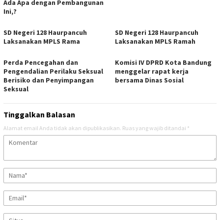
Ada Apa dengan Pembangunan
Ini,?
SD Negeri 128 Haurpancuh
SD Negeri 128 Haurpancuh
Laksanakan MPLS Rama
Laksanakan MPLS Ramah
Perda Pencegahan dan
Komisi IV DPRD Kota Bandung
Pengendalian Perilaku Seksual
menggelar rapat kerja
Berisiko dan Penyimpangan
bersama Dinas Sosial
Seksual
Tinggalkan Balasan
Alamat email Anda tidak akan dipublikasikan.
Ruas yang wajib ditandai
*