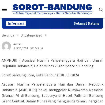
Loncat
Menu
ke
konten
Mobile
Informasi
Selamat Datang di We
Beranda
Uncategorized
Admin
Juli 30, 2024
931 Dilihat
AMPHURI ( Asosiasi Muslim Penyelenggara Haji dan Umrah
Republik Indonesia) Gelar Munas VI Terupdate di Bandung
Sorot Bandung Com, Kota Bandung, 30 Juli 2024
Asosiasi Muslim Penyelenggara Haji dan Umrah Republik
Indonesia (AMPHURI) bakal menggelar Musyawarah Nasional
(Munas) VI di Bandung, tepatnya di Hotel Pullman Bandung
Grand Central. Dalam Munas yang mengusung tema Sinergi dan