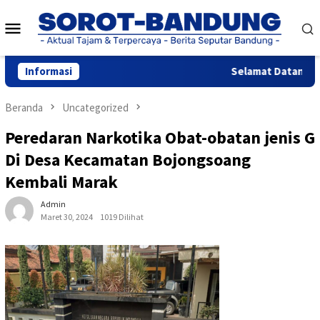
Loncat
Menu
ke
konten
Mobile
Informasi
Selamat Datang di 
Beranda
Uncategorized
Peredaran Narkotika Obat-obatan jenis G
Di Desa Kecamatan Bojongsoang
Kembali Marak
Admin
Maret 30, 2024
1019 Dilihat