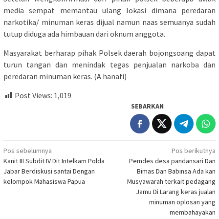
media sempat memantau ulang lokasi dimana peredaran
narkotika/ minuman keras dijual namun naas semuanya sudah
tutup diduga ada himbauan dari oknum anggota.
Masyarakat berharap pihak Polsek daerah bojongsoang dapat
turun tangan dan menindak tegas penjualan narkoba dan
peredaran minuman keras. (A hanafi)
Post Views:
1,019
SEBARKAN
Navigasi
Pos sebelumnya
Pos berikutnya
Kanit III Subdit IV Dit Intelkam Polda
Pemdes desa pandansari Dan
pos
Jabar Berdiskusi santai Dengan
Bimas Dan Babinsa Ada kan
kelompok Mahasiswa Papua
Musyawarah terkait pedagang
Jamu Di Larang keras jualan
minuman oplosan yang
membahayakan