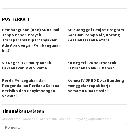
POS TERKAIT
Pembangunan (RKB) SDN Ciaul
BPP Jonggol Genjot Program
Tanpa Papan Proyek,
Bantuan Pompa Air, Dorong
Transparansi Dipertanyakan:
Kesejahteraan Petani
Ada Apa dengan Pembangunan
Ini,?
SD Negeri 128 Haurpancuh
SD Negeri 128 Haurpancuh
Laksanakan MPLS Rama
Laksanakan MPLS Ramah
Perda Pencegahan dan
Komisi IV DPRD Kota Bandung
Pengendalian Perilaku Seksual
menggelar rapat kerja
Berisiko dan Penyimpangan
bersama Dinas Sosial
Seksual
Tinggalkan Balasan
Alamat email Anda tidak akan dipublikasikan.
Ruas yang wajib ditandai
*