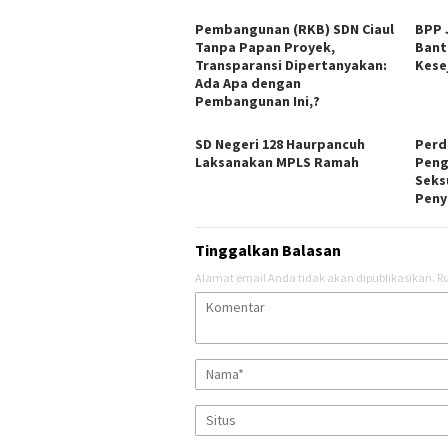
Pembangunan (RKB) SDN Ciaul
BPP 
Tanpa Papan Proyek,
Bant
Transparansi Dipertanyakan:
Kese
Ada Apa dengan
Pembangunan Ini,?
SD Negeri 128 Haurpancuh
Perd
Laksanakan MPLS Ramah
Peng
Seks
Peny
Tinggalkan Balasan
Alamat email Anda tidak akan dipublikasikan.
Ru