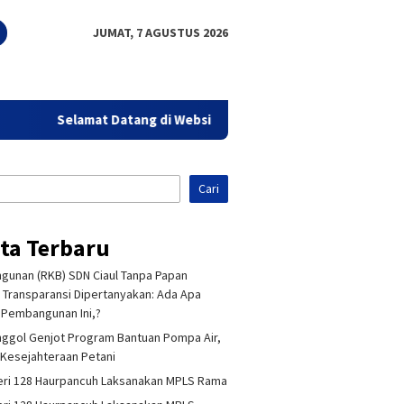
JUMAT, 7 AGUSTUS 2026
Selamat Datang di Website Sorot Bandung - Aktual Tajam &
Cari
ita Terbaru
unan (RKB) SDN Ciaul Tanpa Papan
 Transparansi Dipertanyakan: Ada Apa
Pembangunan Ini,?
ggol Genjot Program Bantuan Pompa Air,
Kesejahteraan Petani
ri 128 Haurpancuh Laksanakan MPLS Rama