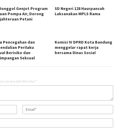
Jonggol Genjot Program
SD Negeri 128 Haurpancuh
uan Pompa Air, Dorong
Laksanakan MPLS Rama
jahteraan Petani
a Pencegahan dan
Komisi IV DPRD Kota Bandung
endalian Perilaku
menggelar rapat kerja
ual Berisiko dan
bersama Dinas Sosial
impangan Seksual
as yang wajib ditandai
*