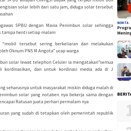
ngisian solar lebih dari satu jam, diduga solar tersebut
rusahan
BERITA
engawas SPBU dengan Mavia Penimbun solar sehingga
Progra
us tampa henti setiap malam
Menin
 “mobil tersebut sering berkeliaran dan melakukan
al oleh Oknum PNS M Angota” ucap warga
mbun solar lewat telephon Celuler ia mengatakan”semua
i kordinasikan, dan untuk kordinasi media ada di J
 yang seharusnya untuk masyarakat miskin diduga malah di
BERIT
enimbun solar yang notaben nya bekerja sama dengan
encapai Ratusan juata perhari permalam nya
turan yang sudah di tetapkan oleh pemerintah republik