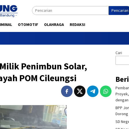
Pencarian
IMINAL
OTOMOTIF
OLAHRAGA
REDAKSI
Cari
Milik Penimbun Solar,
layah POM Cileungsi
Ber
Pembang
Proyek,
dengan 
BPP Jon
Dorong 
SD Nege