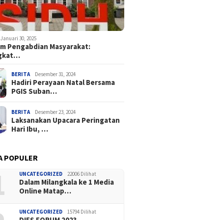
Januari 30, 2025
m Pengabdian Masyarakat:
gkat…
BERITA
Desember 31, 2024
Hadiri Perayaan Natal Bersama
PGIS Suban…
BERITA
Desember 23, 2024
Laksanakan Upacara Peringatan
Hari Ibu, …
A POPULER
1
UNCATEGORIZED
22006 Dilihat
Dalam Milangkala ke 1 Media
Online Matap…
UNCATEGORIZED
15794 Dilihat
DIES FORUM 2023