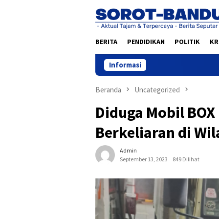
Loncat
ke
konten
BERITA
PENDIDIKAN
POLITIK
KR
Informasi
Beranda
Uncategorized
Diduga Mobil BOX 
Berkeliaran di Wi
Admin
September 13, 2023
849 Dilihat