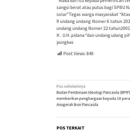
“Maka dari itu kepada pemerintah 
sangsi berat atau putus bagi SPBU
solar”Tegas warga masyarakat “Atas
9 undang undang Nomer 6 tahun 202
undang undang Nomer 22 tahun2001 
K . U.H .pidana “dan undang udang p
pungkas
Post Views:
849
Navigasi
Pos sebelumnya
Badan Pembinaan Ideologi Pancasila (BPIP
pos
memberikan penghargaan kepada 18 pera
Anugerah Ikon Pancasila
POS TERKAIT