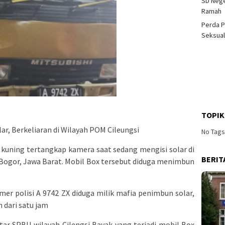
SD Nege
Ramah
Perda P
Seksual
TOPIK
ar, Berkeliaran di Wilayah POM Cileungsi
No Tag
kuning tertangkap kamera saat sedang mengisi solar di
BERIT
, Bogor, Jawa Barat. Mobil Box tersebut diduga menimbun
er polisi A 9742 ZX diduga milik mafia penimbun solar,
 dari satu jam
tar SPBU wilayah Cilengsi Bayak yang terjadi mobil Box