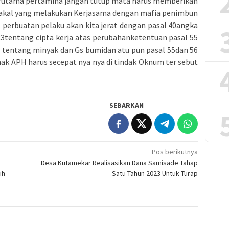
terutama pertamina jangan tutup mata harus memberikan
 Nakal yang melakukan Kerjasama dengan mafia penimbun
 perbuatan pelaku akan kita jerat dengan pasal 40angka
3tentang cipta kerja atas perubahanketentuan pasal 55
tentang minyak dan Gs bumidan atu pun pasal 55dan 56
ihak APH harus secepat nya nya di tindak Oknum ter sebut
SEBARKAN
Pos berikutnya
)
Desa Kutamekar Realisasikan Dana Samisade Tahap
ih
Satu Tahun 2023 Untuk Turap