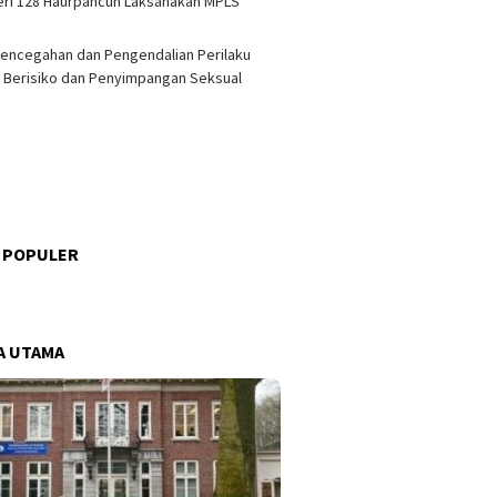
ri 128 Haurpancuh Laksanakan MPLS
encegahan dan Pengendalian Perilaku
 Berisiko dan Penyimpangan Seksual
 POPULER
s
A UTAMA