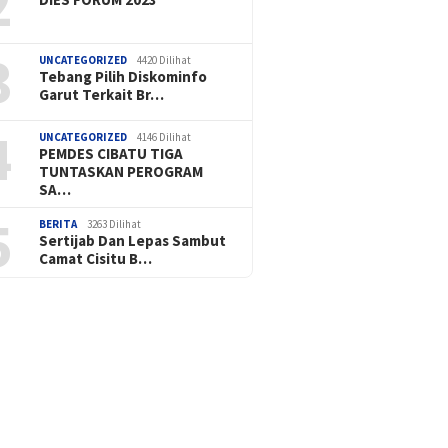
2
3
UNCATEGORIZED
4420 Dilihat
Tebang Pilih Diskominfo
Garut Terkait Br…
4
UNCATEGORIZED
4146 Dilihat
PEMDES CIBATU TIGA
TUNTASKAN PEROGRAM
SA…
5
BERITA
3263 Dilihat
Sertijab Dan Lepas Sambut
Camat Cisitu B…