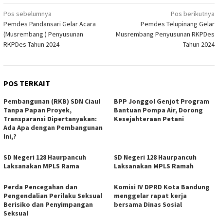
Navigasi
Pos sebelumnya
Pos berikutnya
Pemdes Pandansari Gelar Acara
Pemdes Telupinang Gelar
pos
(Musrembang ) Penyusunan
Musrembang Penyusunan RKPDes
RKPDes Tahun 2024
Tahun 2024
POS TERKAIT
Pembangunan (RKB) SDN Ciaul
BPP Jonggol Genjot Program
Tanpa Papan Proyek,
Bantuan Pompa Air, Dorong
Transparansi Dipertanyakan:
Kesejahteraan Petani
Ada Apa dengan Pembangunan
Ini,?
SD Negeri 128 Haurpancuh
SD Negeri 128 Haurpancuh
Laksanakan MPLS Rama
Laksanakan MPLS Ramah
Perda Pencegahan dan
Komisi IV DPRD Kota Bandung
Pengendalian Perilaku Seksual
menggelar rapat kerja
Berisiko dan Penyimpangan
bersama Dinas Sosial
Seksual