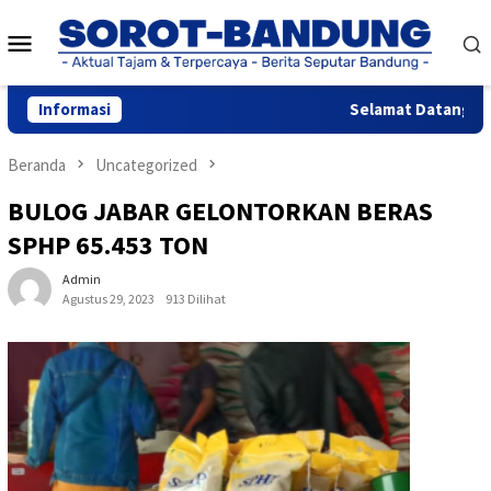
Loncat
Menu
ke
konten
Mobile
Informasi
Selamat Datang di W
Beranda
Uncategorized
BULOG JABAR GELONTORKAN BERAS
SPHP 65.453 TON
Admin
Agustus 29, 2023
913 Dilihat