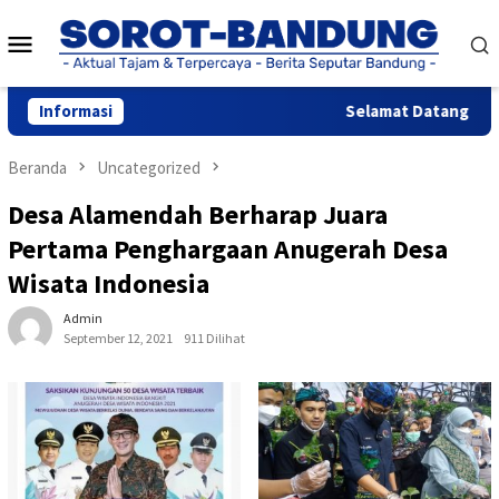
Loncat
Menu
ke
konten
Mobile
Informasi
Selamat Datang di We
Beranda
Uncategorized
Desa Alamendah Berharap Juara
Pertama Penghargaan Anugerah Desa
Wisata Indonesia
Admin
September 12, 2021
911 Dilihat