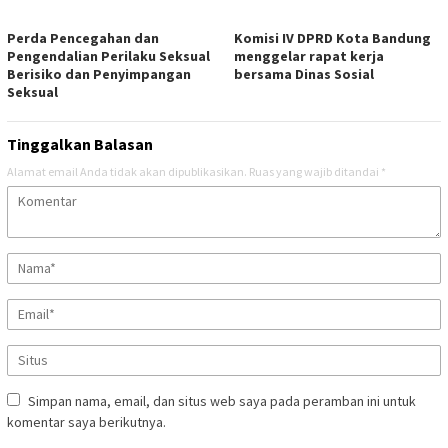
Perda Pencegahan dan
Komisi IV DPRD Kota Bandung
Pengendalian Perilaku Seksual
menggelar rapat kerja
Berisiko dan Penyimpangan
bersama Dinas Sosial
Seksual
Tinggalkan Balasan
Alamat email Anda tidak akan dipublikasikan.
Ruas yang wajib ditandai
*
Simpan nama, email, dan situs web saya pada peramban ini untuk
komentar saya berikutnya.