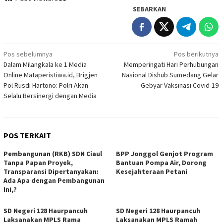
SEBARKAN
Navigasi
Pos sebelumnya
Pos berikutnya
Dalam Milangkala ke 1 Media
Memperingati Hari Perhubungan
pos
Online Mataperistiwa.id, Brigjen
Nasional Dishub Sumedang Gelar
Pol Rusdi Hartono: Polri Akan
Gebyar Vaksinasi Covid-19
Selalu Bersinergi dengan Media
POS TERKAIT
Pembangunan (RKB) SDN Ciaul
BPP Jonggol Genjot Program
Tanpa Papan Proyek,
Bantuan Pompa Air, Dorong
Transparansi Dipertanyakan:
Kesejahteraan Petani
Ada Apa dengan Pembangunan
Ini,?
SD Negeri 128 Haurpancuh
SD Negeri 128 Haurpancuh
Laksanakan MPLS Rama
Laksanakan MPLS Ramah