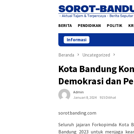
Loncat
ke
konten
BERITA
PENDIDIKAN
POLITIK
KR
Informasi
Beranda
Uncategorized
Kota Bandung Kon
Demokrasi dan Pe
Admin
Januari 8, 2024
915 Dilihat
sorotbanding.com
Seluruh jajaran Forkopimda Kota 
Bandung 2023 untuk menjaga keam