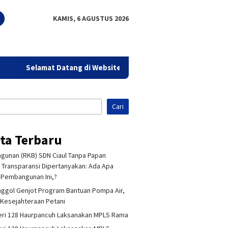
KAMIS, 6 AGUSTUS 2026
Selamat Datang di Website Sorot Bandung - Aktual Tajam & Te
Cari
ita Terbaru
unan (RKB) SDN Ciaul Tanpa Papan
 Transparansi Dipertanyakan: Ada Apa
Pembangunan Ini,?
ggol Genjot Program Bantuan Pompa Air,
Kesejahteraan Petani
ri 128 Haurpancuh Laksanakan MPLS Rama