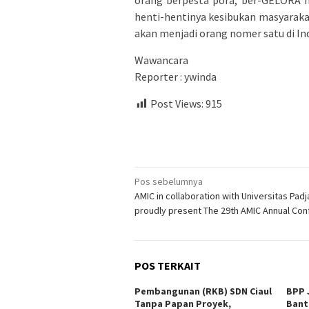
orang berpesta pora, ber-GELORA m
henti-hentinya kesibukan masyaraka
akan menjadi orang nomer satu di Ind
Wawancara
Reporter : ywinda
Post Views:
915
Navigasi
Pos sebelumnya
AMIC in collaboration with Universitas Padj
pos
proudly present The 29th AMIC Annual Co
POS TERKAIT
Pembangunan (RKB) SDN Ciaul
BPP 
Tanpa Papan Proyek,
Bant