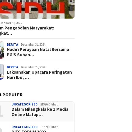
Januari 30, 2025
m Pengabdian Masyarakat:
gkat…
BERITA
Desember 31, 2024
Hadiri Perayaan Natal Bersama
PGIS Suban…
BERITA
Desember 23, 2024
Laksanakan Upacara Peringatan
Hari Ibu, …
A POPULER
1
UNCATEGORIZED
21986 Dilihat
Dalam Milangkala ke 1 Media
Online Matap…
UNCATEGORIZED
15769 Dilihat
DIES FORUM 2023