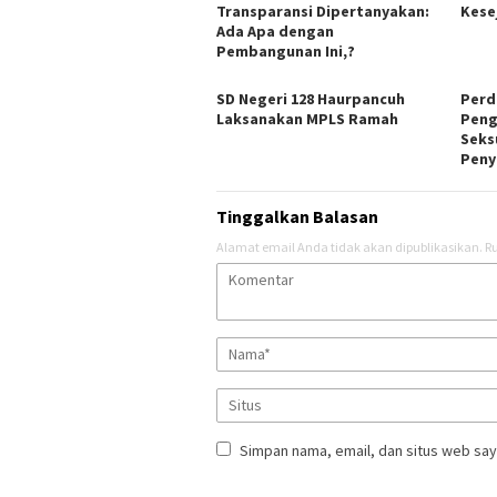
Transparansi Dipertanyakan:
Kese
Ada Apa dengan
Pembangunan Ini,?
SD Negeri 128 Haurpancuh
Perd
Laksanakan MPLS Ramah
Peng
Seks
Peny
Tinggalkan Balasan
Alamat email Anda tidak akan dipublikasikan.
Ru
Simpan nama, email, dan situs web say