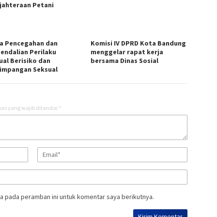
jahteraan Petani
a Pencegahan dan
Komisi IV DPRD Kota Bandung
endalian Perilaku
menggelar rapat kerja
ual Berisiko dan
bersama Dinas Sosial
impangan Seksual
as yang wajib ditandai
*
a pada peramban ini untuk komentar saya berikutnya.