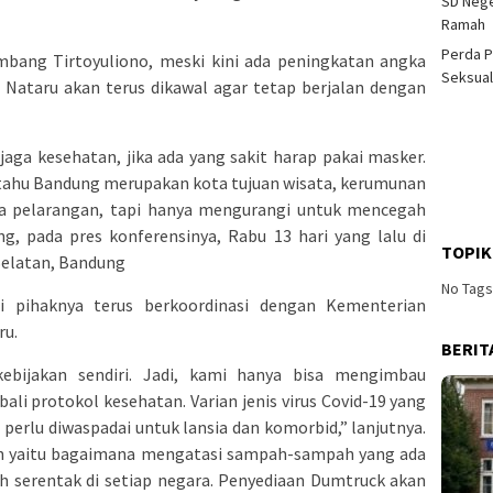
SD Nege
Ramah
Perda P
bang Tirtoyuliono, meski kini ada peningkatan angka
Seksual
 Nataru akan terus dikawal agar tetap berjalan dengan
aga kesehatan, jika ada yang sakit harap pakai masker.
 tahu Bandung merupakan kota tujuan wisata, kerumunan
 ada pelarangan, tapi hanya mengurangi untuk mencegah
g, pada pres konferensinya, Rabu 13 hari yang lalu di
TOPIK
 Selatan, Bandung
No Tag
 pihaknya terus berkoordinasi dengan Kementerian
ru.
BERIT
bijakan sendiri. Jadi, kami hanya bisa mengimbau
i protokol kesehatan. Varian jenis virus Covid-19 yang
i perlu diwaspadai untuk lansia dan komorbid,” lanjutnya.
an yaitu bagaimana mengatasi sampah-sampah yang ada
ah serentak di setiap negara. Penyediaan Dumtruck akan