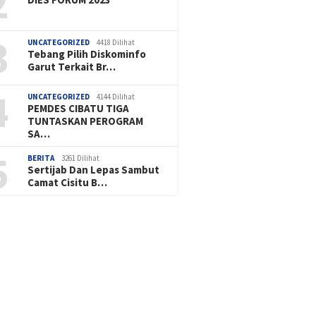
2
3
UNCATEGORIZED
4418 Dilihat
Tebang Pilih Diskominfo
Garut Terkait Br…
4
UNCATEGORIZED
4144 Dilihat
PEMDES CIBATU TIGA
TUNTASKAN PEROGRAM
SA…
5
BERITA
3261 Dilihat
Sertijab Dan Lepas Sambut
Camat Cisitu B…