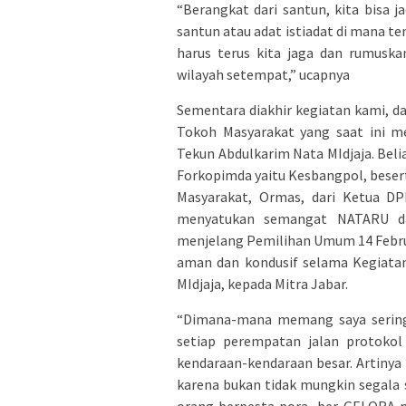
“Berangkat dari santun, kita bisa j
santun atau adat istiadat di mana tem
harus terus kita jaga dan rumus
wilayah setempat,” ucapnya
Sementara diakhir kegiatan kami, d
Tokoh Masyarakat yang saat ini m
Tekun Abdulkarim Nata MIdjaja. Bel
Forkopimda yaitu Kesbangpol, beser
Masyarakat, Ormas, dari Ketua DPR
menyatukan semangat NATARU dan
menjelang Pemilihan Umum 14 Februa
aman dan kondusif selama Kegiata
MIdjaja, kepada Mitra Jabar.
“Dimana-mana memang saya sering 
setiap perempatan jalan protokol 
kendaraan-kendaraan besar. Artinya
karena bukan tidak mungkin segala 