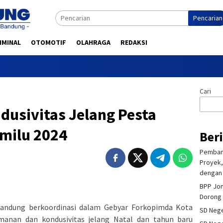
Pencarian
IMINAL
OTOMOTIF
OLAHRAGA
REDAKSI
Cari
dusivitas Jelang Pesta
milu 2024
Ber
Pembang
Proyek,
dengan 
BPP Jon
Dorong 
Bandung berkoordinasi dalam Gebyar Forkopimda Kota
SD Nege
anan dan kondusivitas jelang Natal dan tahun baru