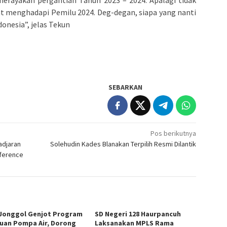
erayakan pergantian Tahun 2023 – 2024. Apalagi tidak
t menghadapi Pemilu 2024. Deg-degan, siapa yang nanti
onesia”, jelas Tekun
SEBARKAN
Pos berikutnya
adjaran
Solehudin Kades Blanakan Terpilih Resmi Dilantik
nference
Jonggol Genjot Program
SD Negeri 128 Haurpancuh
uan Pompa Air, Dorong
Laksanakan MPLS Rama