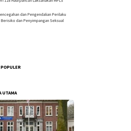
ri 128 Haurpancuh Laksanakan MPLS
encegahan dan Pengendalian Perilaku
 Berisiko dan Penyimpangan Seksual
 POPULER
s
A UTAMA