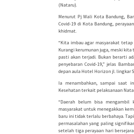
(Nataru).
Menurut Pj Wali Kota Bandung, Bam
Covid-19 di Kota Bandung, perayaan
khidmat.
“Kita imbau agar masyarakat tetap j
Kurangi kerumunan juga, meski kita
pasti akan terjadi. Bukan berarti
penyebaran Covid-19,” jelas Bamban
depan aula Hotel Horizon jl. lingkar
Ia menambahkan, sampai saat ini
Kesehatan terkait pelaksanaan Nata
“Daerah belum bisa mengambil ke
masyarakat untuk menegakkan kembal
baru ini tidak terlalu berbahaya. Tap
permasalahan yang paling signifik
setelah tiga perayaan hari bersejar