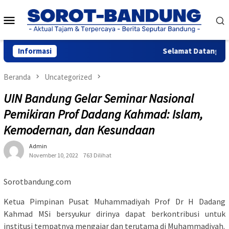
Loncat
Menu
ke
konten
Mobile
Informasi
Selamat Datang di W
Beranda
Uncategorized
UIN Bandung Gelar Seminar Nasional
Pemikiran Prof Dadang Kahmad: Islam,
Kemodernan, dan Kesundaan
Admin
November 10, 2022
763 Dilihat
Sorotbandung.com
Ketua Pimpinan Pusat Muhammadiyah Prof Dr H Dadang
Kahmad MSi bersyukur dirinya dapat berkontribusi untuk
institusi tempatnya mengajar dan terutama di Muhammadiyah.