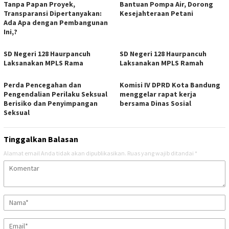
Tanpa Papan Proyek,
Bantuan Pompa Air, Dorong
Transparansi Dipertanyakan:
Kesejahteraan Petani
Ada Apa dengan Pembangunan
Ini,?
SD Negeri 128 Haurpancuh
SD Negeri 128 Haurpancuh
Laksanakan MPLS Rama
Laksanakan MPLS Ramah
Perda Pencegahan dan
Komisi IV DPRD Kota Bandung
Pengendalian Perilaku Seksual
menggelar rapat kerja
Berisiko dan Penyimpangan
bersama Dinas Sosial
Seksual
Tinggalkan Balasan
Alamat email Anda tidak akan dipublikasikan.
Ruas yang wajib ditandai
*