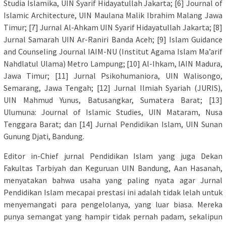
Studia Islamika, UIN Syarif Hidayatullah Jakarta; [6] Journal of
Islamic Architecture, UIN Maulana Malik Ibrahim Malang Jawa
Timur; [7] Jurnal Al-Ahkam UIN Syarif Hidayatullah Jakarta; [8]
Jurnal Samarah UIN Ar-Raniri Banda Aceh; [9] Islam Guidance
and Counseling Journal IAIM-NU (Institut Agama Islam Ma’arif
Nahdlatul Ulama) Metro Lampung; [10] Al-Ihkam, IAIN Madura,
Jawa Timur; [11] Jurnal Psikohumaniora, UIN Walisongo,
Semarang, Jawa Tengah; [12] Jurnal Ilmiah Syariah (JURIS),
UIN Mahmud Yunus, Batusangkar, Sumatera Barat; [13]
Ulumuna: Journal of Islamic Studies, UIN Mataram, Nusa
Tenggara Barat; dan [14] Jurnal Pendidikan Islam, UIN Sunan
Gunung Djati, Bandung.
Editor in-Chief jurnal Pendidikan Islam yang juga Dekan
Fakultas Tarbiyah dan Keguruan UIN Bandung, Aan Hasanah,
menyatakan bahwa usaha yang paling nyata agar Jurnal
Pendidikan Islam mecapai prestasi ini adalah tidak lelah untuk
menyemangati para pengelolanya, yang luar biasa. Mereka
punya semangat yang hampir tidak pernah padam, sekalipun