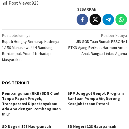
Post Views:
923
SEBARKAN
Navigasi
Pos sebelumnya
Pos berikutnya
Bupati Hengky Berharap Hadirnya
UIN SGD Tuan Rumah PESONA I
pos
1.150 Mahasiswa UIN Bandung
PTKN Ajang Perkuat Harmoni Antar
Berdampak Positif terhadap
Anak Bangsa Lintas Agama
Masyarakat
POS TERKAIT
Pembangunan (RKB) SDN Ciaul
BPP Jonggol Genjot Program
Tanpa Papan Proyek,
Bantuan Pompa Air, Dorong
Transparansi Dipertanyakan:
Kesejahteraan Petani
Ada Apa dengan Pembangunan
Ini,?
SD Negeri 128 Haurpancuh
SD Negeri 128 Haurpancuh