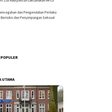
ri 128 Haurpancuh Laksanakan MPLS
encegahan dan Pengendalian Perilaku
 Berisiko dan Penyimpangan Seksual
 POPULER
s
A UTAMA