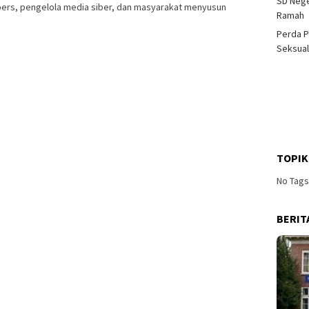
SD Nege
pers, pengelola media siber, dan masyarakat menyusun
Ramah
Perda P
Seksual
TOPIK
No Tag
BERIT