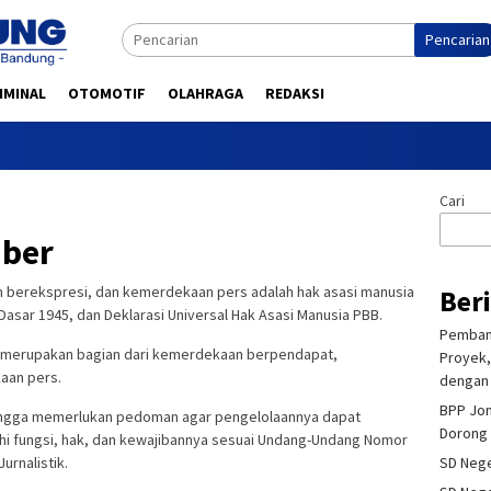
Pencarian
IMINAL
OTOMOTIF
OLAHRAGA
REDAKSI
Cari
iber
erekspresi, dan kemerdekaan pers adalah hak asasi manusia
Ber
Dasar 1945, dan Deklarasi Universal Hak Asasi Manusia PBB.
Pembang
a merupakan bagian dari kemerdekaan berpendapat,
Proyek,
aan pers.
dengan 
BPP Jon
hingga memerlukan pedoman agar pengelolaannya dapat
Dorong 
hi fungsi, hak, dan kewajibannya sesuai Undang-Undang Nomor
SD Nege
urnalistik.