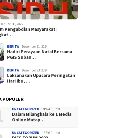
Januari 30, 2025
m Pengabdian Masyarakat:
gkat…
BERITA
Desember 31, 2024
Hadiri Perayaan Natal Bersama
PGIS Suban…
BERITA
Desember 23, 2024
Laksanakan Upacara Peringatan
Hari Ibu, …
A POPULER
1
UNCATEGORIZED
21974 Dilihat
Dalam Milangkala ke 1 Media
Online Matap…
UNCATEGORIZED
15746 Dilihat
DIES FORUM 2023