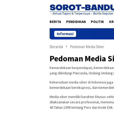
Loncat
ke
konten
BERITA
PENDIDIKAN
POLITIK
KR
Informasi
Beranda
Pedoman Media Siber
Pedoman Media S
Kemerdekaan berpendapat, kemerdekaan b
yang dilindungi Pancasila, Undang-Undang 
Keberadaan media siber di Indonesia jug
kemerdekaan berekspresi, dan kemerdek
Media siber memiliki karakter khusus se
dilaksanakan secara profesional, memenu
40 Tahun 1999 tentang Pers dan Kode Etik J