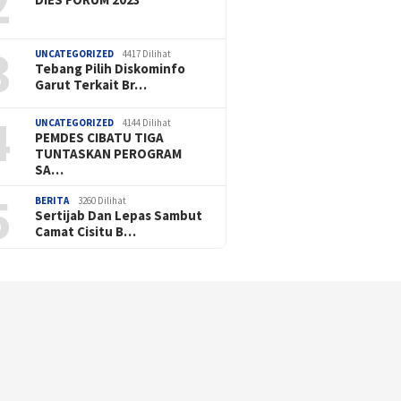
2
3
UNCATEGORIZED
4417 Dilihat
Tebang Pilih Diskominfo
Garut Terkait Br…
4
UNCATEGORIZED
4144 Dilihat
PEMDES CIBATU TIGA
TUNTASKAN PEROGRAM
SA…
5
BERITA
3260 Dilihat
Sertijab Dan Lepas Sambut
Camat Cisitu B…