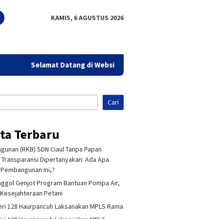
KAMIS, 6 AGUSTUS 2026
Selamat Datang di Website Sorot Bandung - Aktual Tajam 
Cari
ita Terbaru
unan (RKB) SDN Ciaul Tanpa Papan
 Transparansi Dipertanyakan: Ada Apa
Pembangunan Ini,?
ggol Genjot Program Bantuan Pompa Air,
Kesejahteraan Petani
ri 128 Haurpancuh Laksanakan MPLS Rama